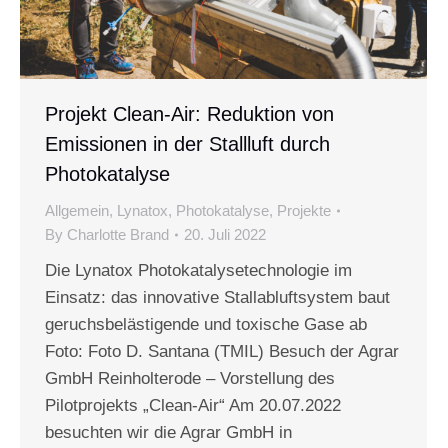
Projekt Clean-Air: Reduktion von
Emissionen in der Stallluft durch
Photokatalyse
Allgemein
,
Lynatox
,
Photokatalyse
,
Projekte
By
Charlotte Brand
20. Juli 2022
Die Lynatox Photokatalysetechnologie im
Einsatz: das innovative Stallabluftsystem baut
geruchsbelästigende und toxische Gase ab
Foto: Foto D. Santana (TMIL) Besuch der Agrar
GmbH Reinholterode – Vorstellung des
Pilotprojekts „Clean-Air“ Am 20.07.2022
besuchten wir die Agrar GmbH in