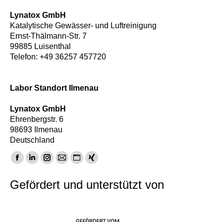
Lynatox GmbH
Katalytische Gewässer- und Luftreinigung
Ernst-Thälmann-Str. 7
99885 Luisenthal
Telefon: +49 36257 457720
Labor Standort Ilmenau
Lynatox GmbH
Ehrenbergstr. 6
98693 Ilmenau
Deutschland
Find us on:
Facebook
Linkedin
Instagram
Mail
Website
XING
page
page
page
page
page
page
Gefördert und unterstützt von
opens
opens
opens
opens
opens
opens
in
in
in
in
in
in
new
new
new
new
new
new