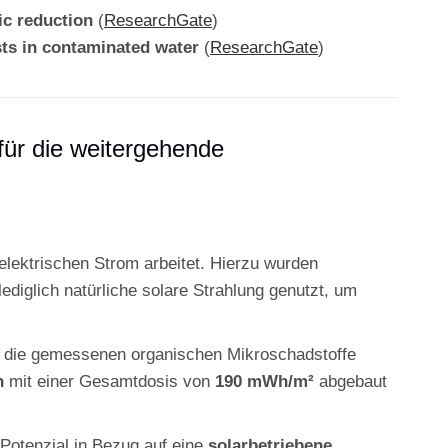
ic reduction
(
ResearchGate
)
sts in contaminated water
(
ResearchGate
)
für die weitergehende
 elektrischen Strom arbeitet. Hierzu wurden
ediglich natürliche solare Strahlung genutzt, um
f die gemessenen organischen Mikroschadstoffe
n
mit einer Gesamtdosis von
190 mWh/m²
abgebaut
 Potenzial in Bezug auf eine
solarbetriebene