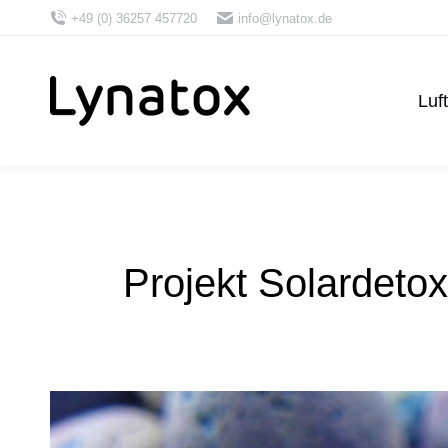
+49 (0) 36257 457720
info@lynatox.de
Luf
Projekt Solardetox