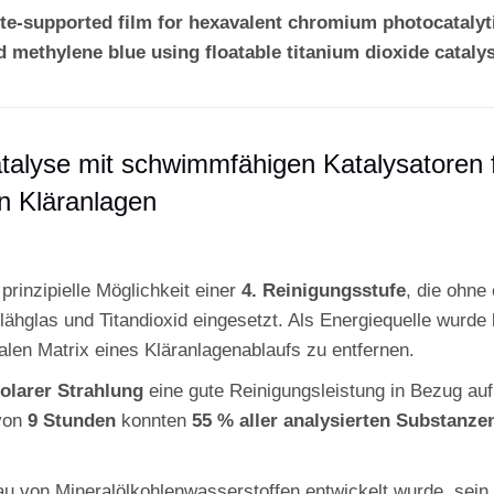
tite-supported film for hexavalent chromium photocatalyt
 methylene blue using floatable titanium dioxide cataly
atalyse mit schwimmfähigen Katalysatoren 
 Kläranlagen
prinzipielle Möglichkeit einer
4. Reinigungsstufe
, die ohne
ähglas und Titandioxid eingesetzt. Als Energiequelle wurde l
ealen Matrix eines Kläranlagenablaufs zu entfernen.
olarer Strahlung
eine gute Reinigungsleistung in Bezug au
 von
9 Stunden
konnten
55 % aller analysierten Substanze
bau von Mineralölkohlenwasserstoffen entwickelt wurde, sein