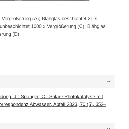
 Vergrößerung (A); Blähglas beschichtet 21 x
 unbeschichtet 1000 x Vergrößerung (C); Blähglas
erung (D)
dong, J.; Springer, C.: Solare Photokatalyse mit
rrespondenz Abwasser, Abfall 2023, 70 (5), 352–